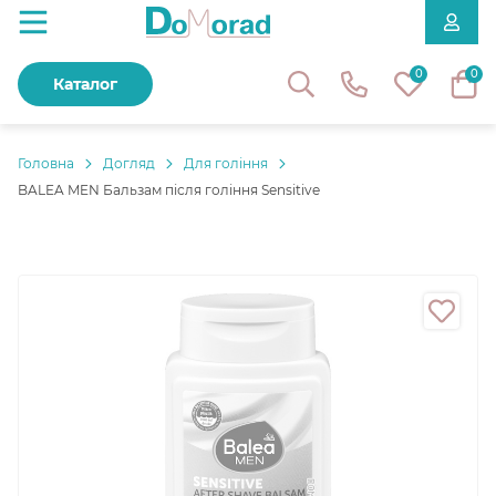
0
0
Каталог
Головнa
Догляд
Для гоління
BALEA MEN Бальзам після гоління Sensitive