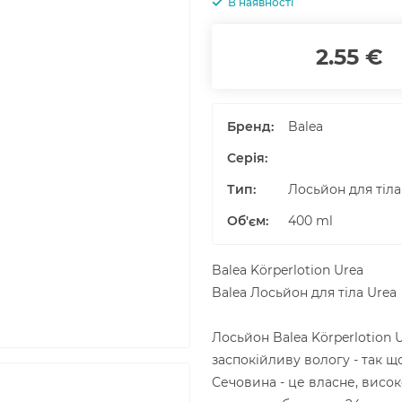
В наявності
2.55 €
Бренд:
Balea
Серія:
Тип:
Лосьйон для тіла
Об'єм
:
400
ml
Balea Körperlotion Urea
Balea Лосьйон для тіла Urea
Лосьйон Balea Körperlotion 
заспокійливу вологу - так щ
Сечовина - це власне, висо