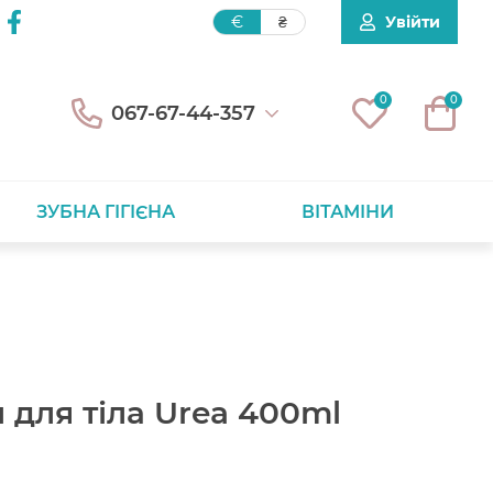
Увійти
€
₴
0
0
067-67-44-357
ЗУБНА ГІГІЄНА
ВІТАМІНИ
 для тіла Urea 400ml