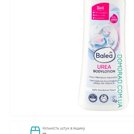
Кількість штук в ящику