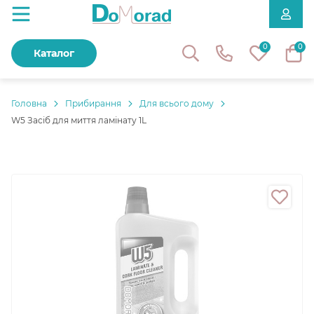
0
0
Каталог
Головнa
Прибирання
Для всього дому
W5 Засіб для миття ламінату 1L