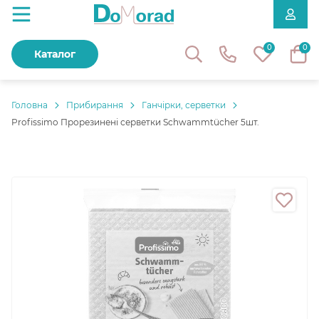
0
0
Каталог
Головнa
Прибирання
Ганчірки, серветки
Profissimo Прорезинені серветки Schwammtücher 5шт.