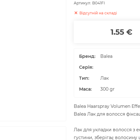
Артикул:
B041FI
Відсутній на складі
1.55 €
Бренд:
Balea
Серія:
Тип:
Лак
Маса
:
300
gr
Balea Haarspray Volumen Effe
Balea Лак для волосся фікса
Лак для укладки волосся з е
густини, зберігає волосину 