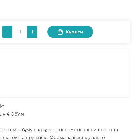
Купити
kt
ція 4 Об'єм
фектом об'єму надає зачісці помітнішої пишності та
цілісною та пружною. Форма зачіски ідеально