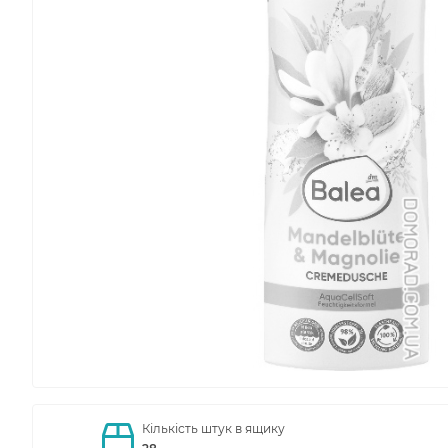
Кількість штук в ящику