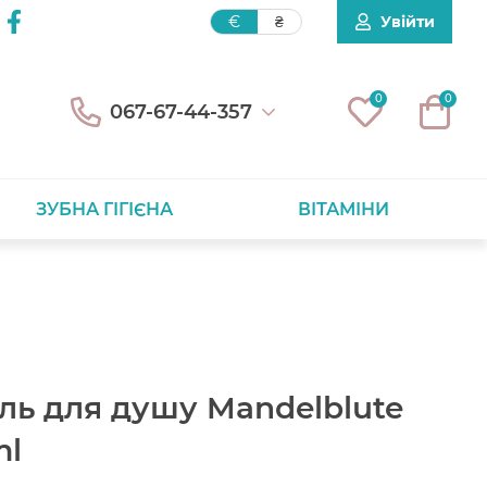
Увійти
€
₴
0
0
067-67-44-357
ЗУБНА ГІГІЄНА
ВІТАМІНИ
ль для душу Mandelblute
ml