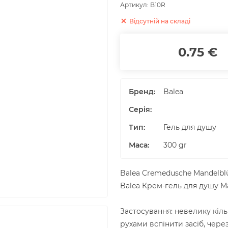
Артикул:
B10R
Відсутній на складі
0.75 €
Бренд:
Balea
Серія:
Тип:
Гель для душу
Маса
:
300
gr
Balea Cremedusche Mandelblü
Balea Крем-гель для душу М
Застосування: невелику кіл
рухами вспінити засіб, чер