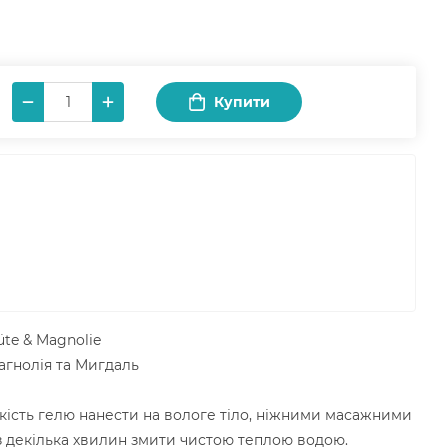
Купити
te & Magnolie
агнолія та Мигдаль
ькість гелю нанести на вологе тіло, ніжними масажними
ез декілька хвилин змити чистою теплою водою.