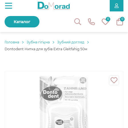
0
0
Каталог
Головнa
Зубна гігієна
Зубний догляд
Dontodent Нитка для зубів Extra Gleitfahig 50м