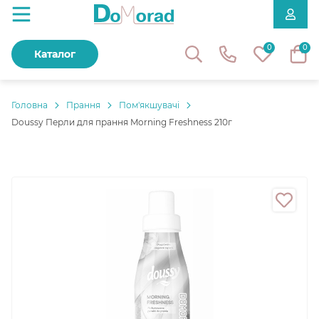
0
0
Каталог
Головнa
Прання
Пом'якшувачі
Doussy Перли для прання Morning Freshness 210г