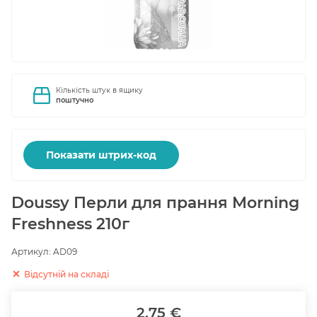
Кількість штук в ящику
поштучно
Показати штрих-код
Doussy Перли для прання Morning
Freshness 210г
Артикул:
AD09
Відсутній на складі
2.75 €