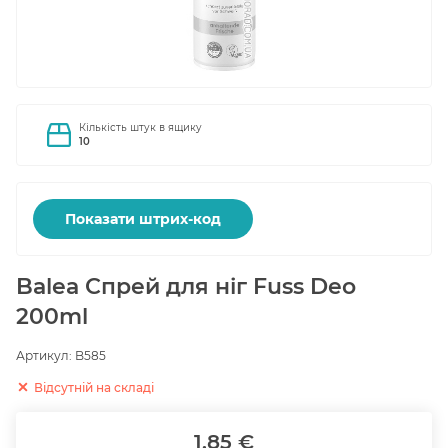
Кількість штук в ящику
10
Показати штрих-код
Balea Спрей для ніг Fuss Deo
200ml
Артикул:
B585
Відсутній на складі
1.85 €