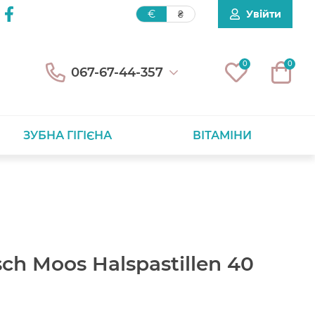
Увійти
€
₴
0
0
067-67-44-357
ЗУБНА ГІГІЄНА
ВІТАМІНИ
isch Moos Halspastillen 40