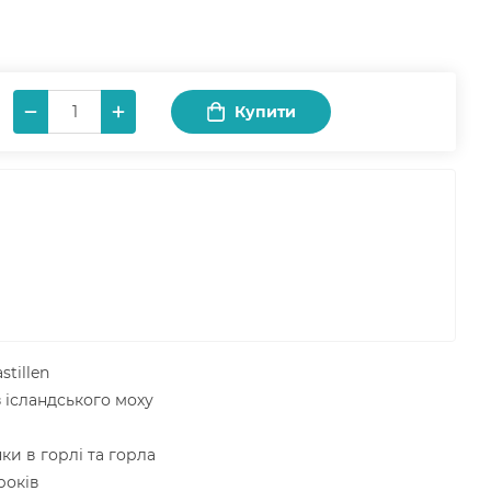
Купити
stillen
з ісландського моху
ки в горлі та горла
років