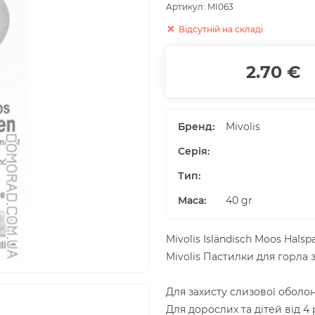
Артикул:
MI063
Відсутній на складі
2.70 €
Бренд:
Mivolis
Серія:
Тип:
Маса
:
40
gr
Mivolis Isländisch Moos Halspa
Mivolis Пастилки для горла 
Для захисту слизової оболон
Для дорослих та дітей від 4 