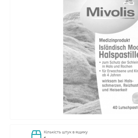
Кількість штук в ящику