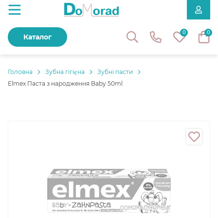
0
0
Каталог
Головнa
Зубна гігієна
Зубні пасти
Elmex Паста з народження Baby 50ml