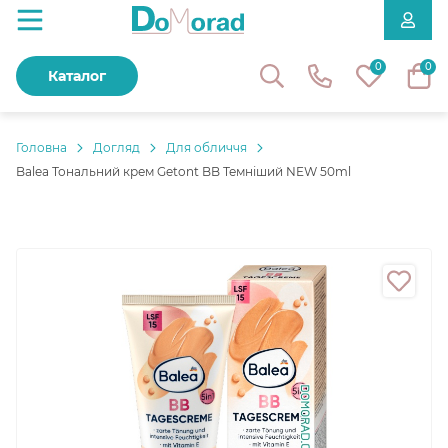
0
0
Каталог
Головнa
Догляд
Для обличчя
Balea Тональний крем Getont BB Темніший NEW 50ml