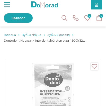
0
0
Каталог
Головнa
Зубна гігієна
Зубний догляд
Dontodent Йоржики Interdentalbürsten blau (ISO 3) 32шт.