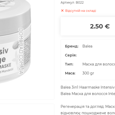
Артикул:
B022
Відсутній на складі
2.50 €
Бренд:
Balea
Серія:
Тип:
Маска для волос
Маса
:
300
gr
Balea 3in1 Haarmaske Intensiv
Balea Маска для волосся Inte
Регенерація та догляд: Маск
відновлює пошкоджене воло