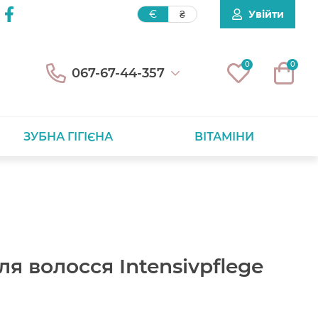
Увійти
€
₴
0
0
067-67-44-357
ЗУБНА ГІГІЄНА
ВІТАМІНИ
ля волосся Intensivpflege