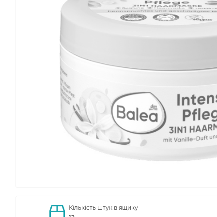
Кількість штук в ящику