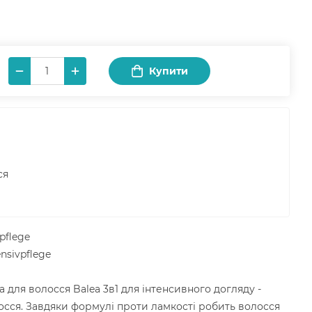
Купити
ся
pflege
nsivpflege
а для волосся Balea 3в1 для інтенсивного догляду -
сся. Завдяки формулі проти ламкості робить волосся