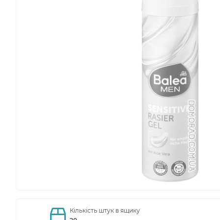
Кількість штук в ящику