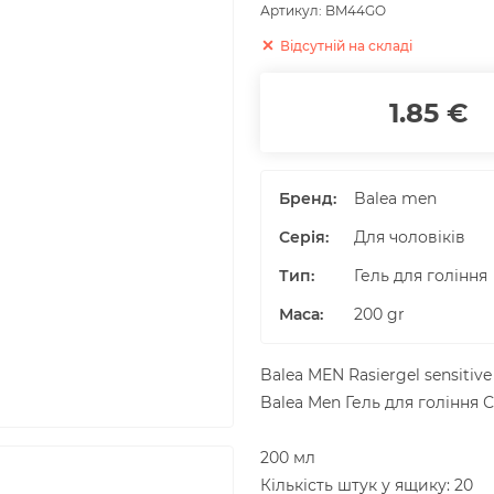
Артикул:
BM44GO
Відсутній на складі
1.85 €
Бренд:
Balea men
Серія:
Для чоловіків
Тип:
Гель для гоління
Маса
:
200
gr
Balea MEN Rasiergel sensitive
Balea Men Гель для гоління 
200 мл
Кількість штук у ящику: 20