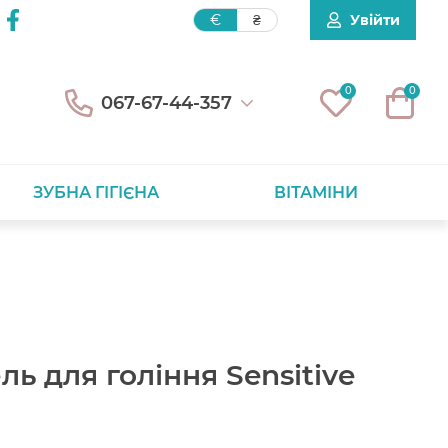
Увійти
€
₴
0
0
067-67-44-357
ЗУБНА ГІГІЄНА
ВІТАМІНИ
ь для гоління Sensitive