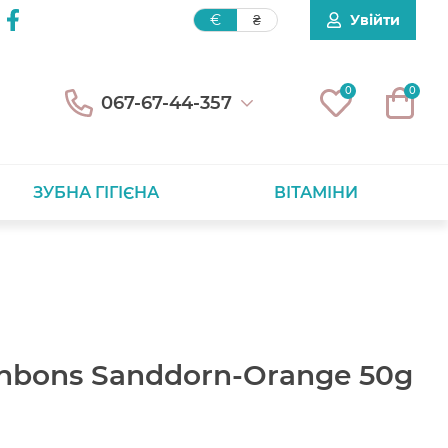
Увійти
€
₴
0
0
067-67-44-357
ЗУБНА ГІГІЄНА
ВІТАМІНИ
onbons Sanddorn-Orange 50g