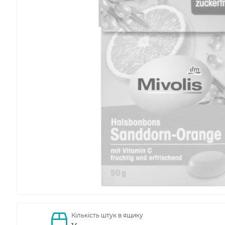
Кількість штук в ящику