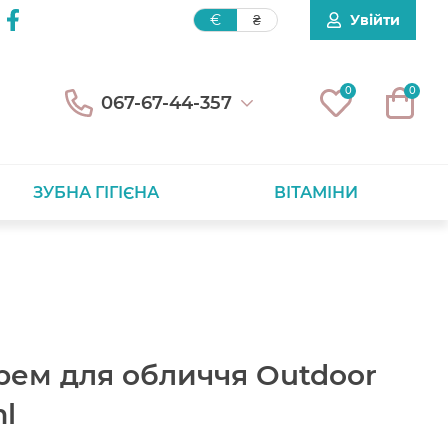
Увійти
€
₴
0
0
067-67-44-357
ЗУБНА ГІГІЄНА
ВІТАМІНИ
ем для обличчя Outdoor
ml