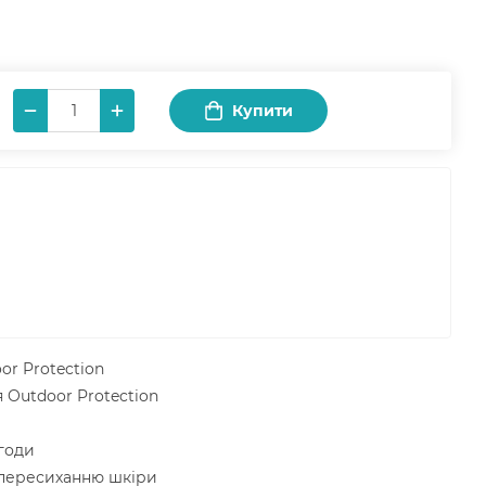
Купити
or Protection
 Outdoor Protection
егоди
 пересиханню шкіри