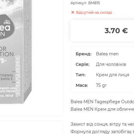
Артикул:
BM815
Відсутній на складі
3.70 €
Бренд:
Balea men
Серія:
Для чоловіків
Тип:
Крем для лиця
Маса
:
75
gr
Balea MEN Tagespflege Outdo
Balea MEN Крем для обличчя
Захист від сонця, вітру та н
Формула догляду запобігає