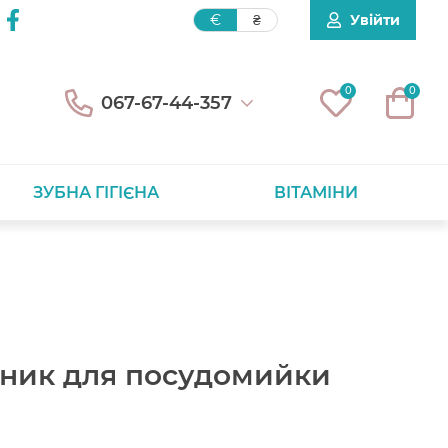
Увійти
€
₴
0
0
067-67-44-357
ЗУБНА ГІГІЄНА
ВІТАМІНИ
ник для посудомийки