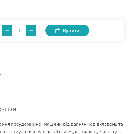
Купити
и
домийки
ення посудомийної машини від вапняних відкладень та
на формула очищувача забезпечує гігієнічну чистоту та