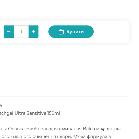
Купити
e
hgel Ultra Sensitive 150ml
нь: Освіжаючий гель для вмивання Balea має злегка
ного і ніжного очищення шкіри. М’яка формула з