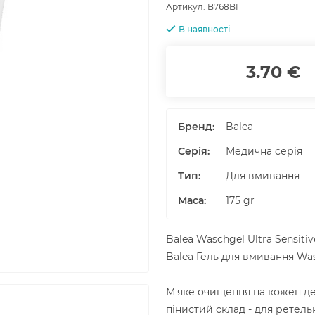
Артикул:
B768BI
В наявності
3.70 €
Бренд:
Balea
Серія:
Медична серія
Тип:
Для вмивання
Маса
:
175
gr
Balea Waschgel Ultra Sensitiv
Balea Гель для вмивання Wasc
М'яке очищення на кожен де
пінистий склад - для ретель