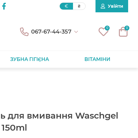
Увійти
€
₴
0
0
067-67-44-357
ЗУБНА ГІГІЄНА
ВІТАМІНИ
ль для вмивання Waschgel
e 150ml