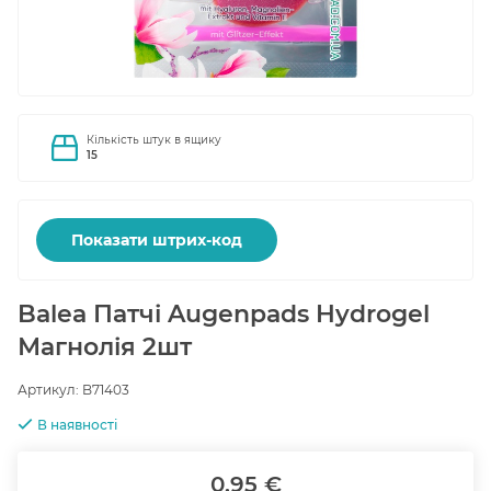
Кількість штук в ящику
15
Показати штрих-код
Balea Патчі Augenpads Hydrogel
Магнолія 2шт
Артикул:
B71403
В наявності
0.95 €