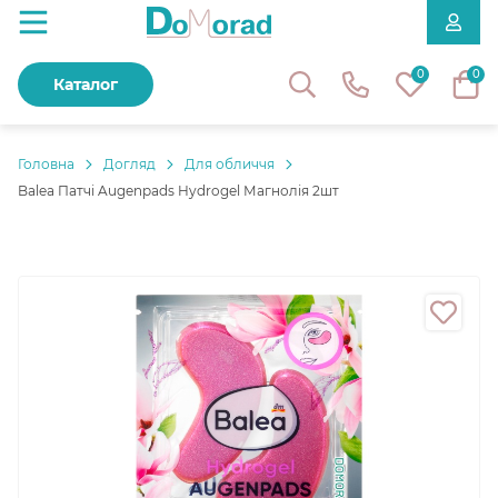
0
0
Каталог
Головнa
Догляд
Для обличчя
Balea Патчі Augenpads Hydrogel Магнолія 2шт