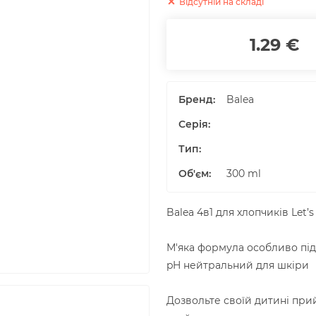
Відсутній на складі
1.29 €
Бренд:
Balea
Серія:
Тип:
Об'єм
:
300
ml
Balea 4в1 для хлопчиків Let’s 
М'яка формула особливо під
pH нейтральний для шкіри
Дозвольте своїй дитині прийн