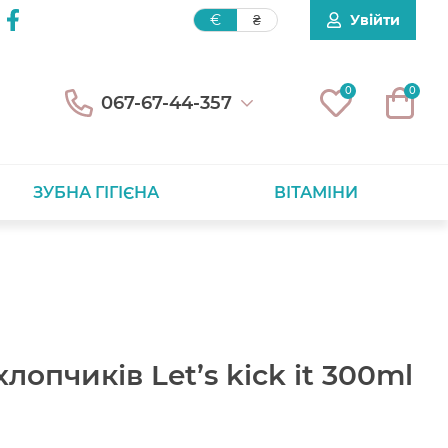
Увійти
€
₴
0
0
067-67-44-357
ЗУБНА ГІГІЄНА
ВІТАМІНИ
хлопчиків Let’s kick it 300ml