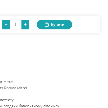
Купити
t Mittel
я Robust Mittel
 латексу
ні завдяки бавовняному флокінгу