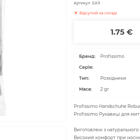
Артикул:
EA11
Відсутній на складі
1.75 €
Бренд:
Profissimo
Серія:
Тип:
Розхідники
Маса
:
2
gr
Profissimo Handschuhe Robus
Profissimo Рукавиці для митт
Виготовлені з натурального
Високий комфорт при носін