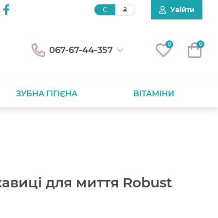
Увійти
€
₴
0
0
067-67-44-357
ЗУБНА ГІГІЄНА
ВІТАМІНИ
кавиці для миття Robust