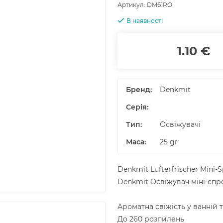
Артикул:
DM61RO
В наявності
1.10 €
Бренд:
Denkmit
Серія:
Тип:
Освіжувачі
Маса
:
25
gr
Denkmit Lufterfrischer Mini-
Denkmit Освіжувач міні-спр
Ароматна свіжість у ванній т
До 260 розпилень