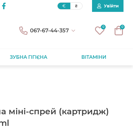
Увійти
€
₴
0
0
067-67-44-357
ЗУБНА ГІГІЄНА
ВІТАМІНИ
а міні-спрей (картридж)
ml