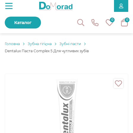
0
0
Каталог
Головнa
Зубна гігієна
Зубні пасти
Dentalux Паста Complex 5 Для чутливих зубів