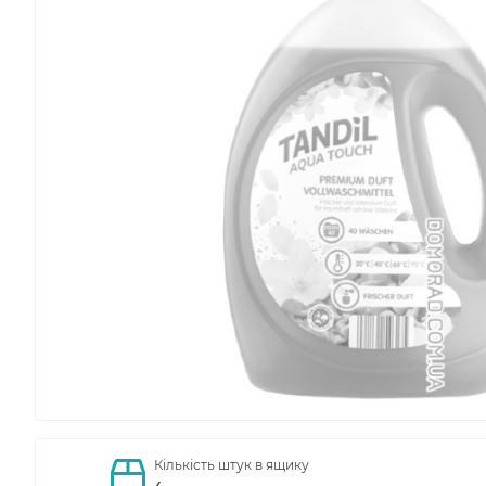
Кількість штук в ящику