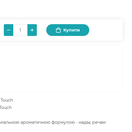
Купити
 Touch
 Touch
реміальною ароматичною формулою - надає речам