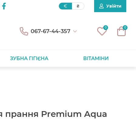
Увійти
€
₴
0
0
067-67-44-357
ЗУБНА ГІГІЄНА
ВІТАМІНИ
ля прання Premium Aqua