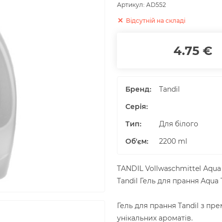
Артикул:
AD552
Відсутній на складі
4.75 €
Бренд:
Tandil
Серія:
Тип:
Для білого
Об'єм
:
2200
ml
TANDIL Vollwaschmittel Aqua
Tandil Гель для прання Aqua
Гель для прання Tandil з п
унікальних ароматів.