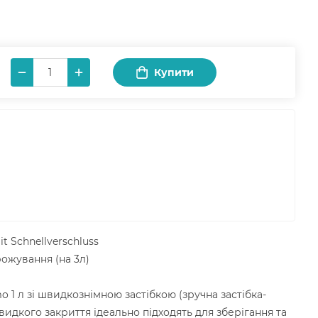
Купити
it Schnellverschluss
рожування (на 3л)
o 1 л зі швидкознімною застібкою (зручна застібка-
видкого закриття ідеально підходять для зберігання та