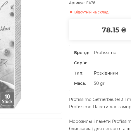
Артикул:
EA76
Відсутній на складі
78.15 ₴
Бренд:
Profissimo
Серія:
Тип:
Розхідники
Маса
:
50
gr
Profissimo Gefrierbeutel 3 l m
Profissimo Пакети для замо
Морозильні пакети Profissim
блискавка) для легкого та ш