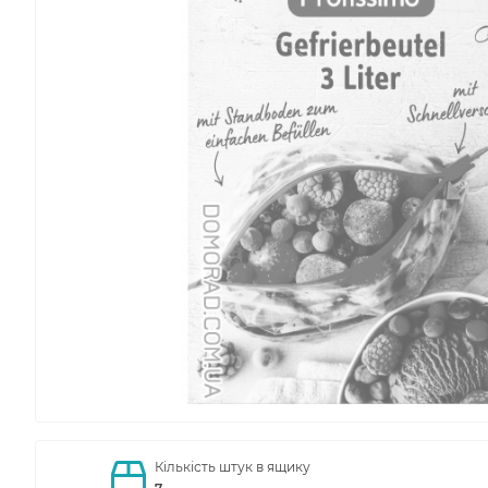
Кількість штук в ящику