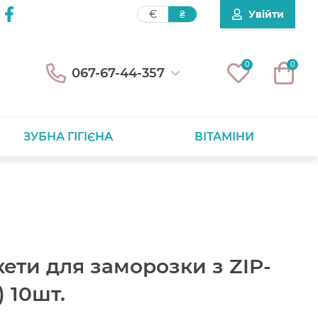
Увійти
€
₴
0
0
067-67-44-357
ЗУБНА ГІГІЄНА
ВІТАМІНИ
кети для заморозки з ZIP-
) 10шт.