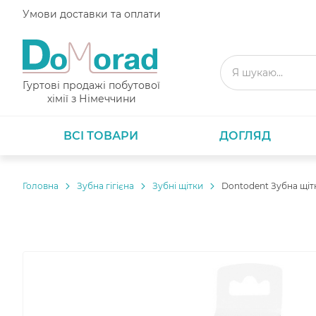
Умови доставки та оплати
Гуртові продажі побутової
хімії з Німеччини
ВСІ ТОВАРИ
ДОГЛЯД
Головнa
Зубна гігієна
Зубні щітки
Dontodent Зубна щітк