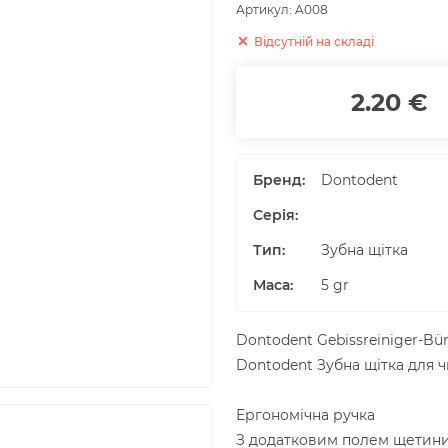
Артикул:
A008
Відсутній на складі
2.20 €
Бренд:
Dontodent
Серія:
Тип:
Зубна щітка
Маса
:
5
gr
Dontodent Gebissreiniger-Bür
Dontodent Зубна щітка для 
Ергономічна ручка
З додатковим полем щетин