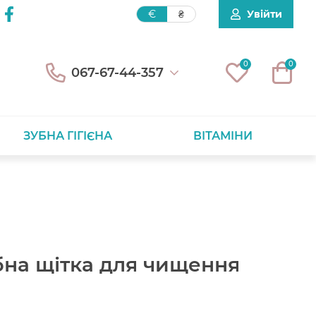
Увійти
€
₴
0
0
067-67-44-357
ЗУБНА ГІГІЄНА
ВІТАМІНИ
бна щітка для чищення