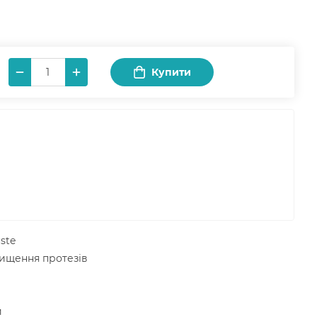
Купити
ste
чищення протезів
и