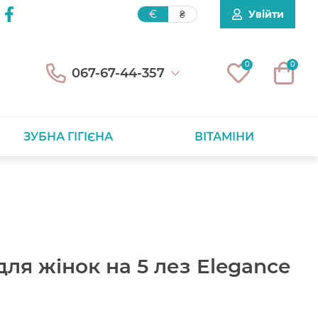
Увійти
€
₴
0
0
067-67-44-357
ЗУБНА ГІГІЄНА
ВІТАМІНИ
для жінок на 5 лез Elegance