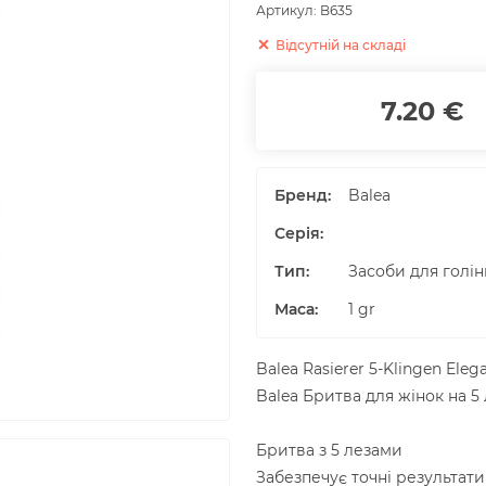
Артикул:
B635
Відсутній на складі
7.20 €
Бренд:
Balea
Серія:
Тип:
Засоби для голін
Маса
:
1
gr
Balea Rasierer 5-Klingen Eleg
Balea Бритва для жінок на 5
Бритва з 5 лезами
Забезпечує точні результати