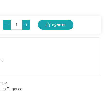
Купити
ня
ance
 лез Elegance