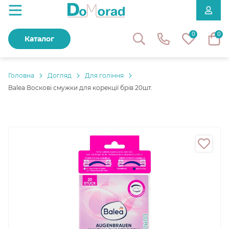
0
0
Каталог
Головнa
Догляд
Для гоління
Balea Воскові смужки для корекції брів 20шт.