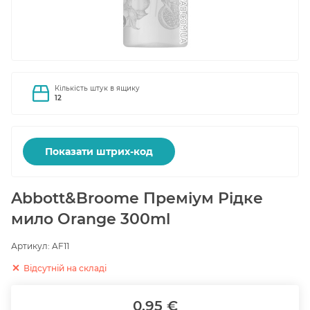
Кількість штук в ящику
12
Показати штрих-код
Abbott&Broome Преміум Рідке
мило Orange 300ml
Артикул:
AF11
Відсутній на складі
0.95 €