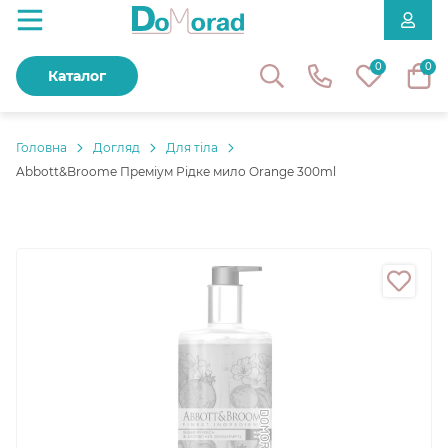
0
0
Каталог
Головнa
Догляд
Для тіла
Abbott&Broome Преміум Рідке мило Orange 300ml