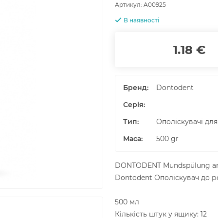
Артикул:
A00925
В наявності
1.18 €
Бренд:
Dontodent
Серія:
Тип:
Ополіскувачі для
Маса
:
500
gr
DONTODENT Mundspülung anti
Dontodent Ополіскувач до р
500 мл
Кількість штук у ящику: 12