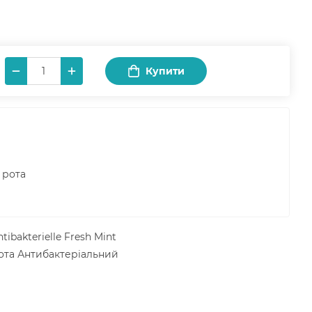
Купити
 рота
bakterielle Fresh Mint
ота Антибактеріальний