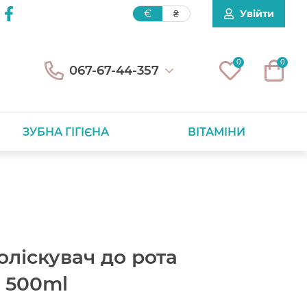
Увійти
€
₴
0
0
067-67-44-357
ЗУБНА ГІГІЄНА
ВІТАМІНИ
ліскувач до рота
e 500ml