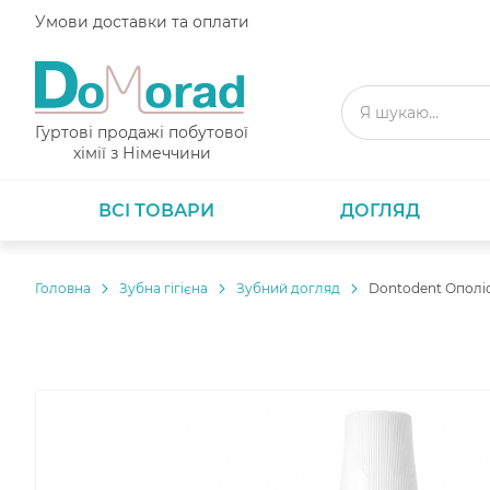
Умови доставки та оплати
Гуртові продажі побутової
хімії з Німеччини
ВСІ ТОВАРИ
ДОГЛЯД
Головнa
Зубна гігієна
Зубний догляд
Dontodent Ополіск