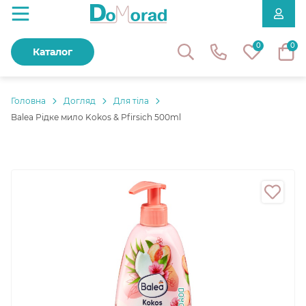
0
0
Каталог
Головнa
Догляд
Для тіла
Balea Рідке мило Kokos & Pfirsich 500ml