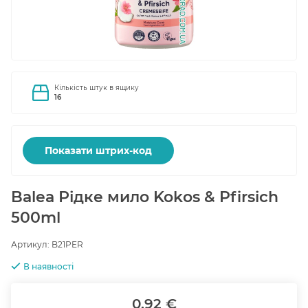
Кількість штук в ящику
16
Показати штрих-код
Balea Рідке мило Kokos & Pfirsich
500ml
Артикул:
B21PER
В наявності
0.92 €