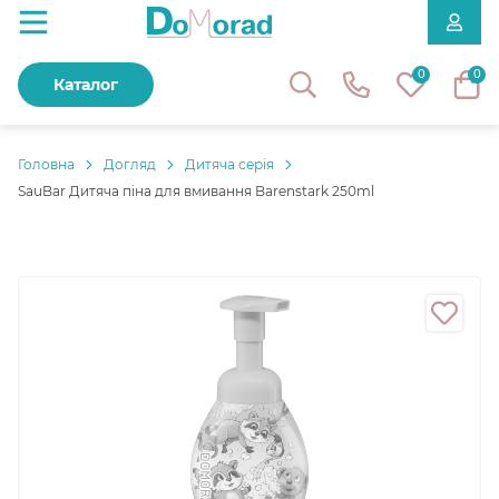
0
0
Каталог
Головнa
Догляд
Дитяча серія
SauBar Дитяча піна для вмивання Barenstark 250ml