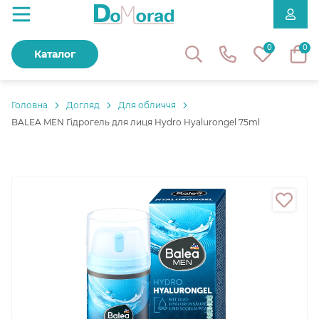
0
0
Каталог
Головнa
Догляд
Для обличчя
BALEA MEN Гідрогель для лиця Hydro Hyalurongel 75ml