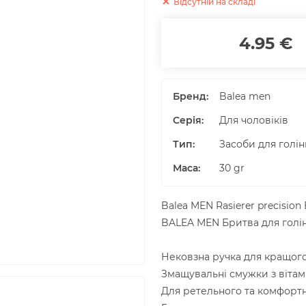
Відсутній на складі
4.95 €
Бренд:
Balea men
Серія:
Для чоловіків
Тип:
Засоби для голін
Маса
:
30
gr
Balea MEN Rasierer precision
BALEA MEN Бритва для голінн
Нековзна ручка для кращог
Змащувальні смужки з вітам
Для ретельного та комфортн