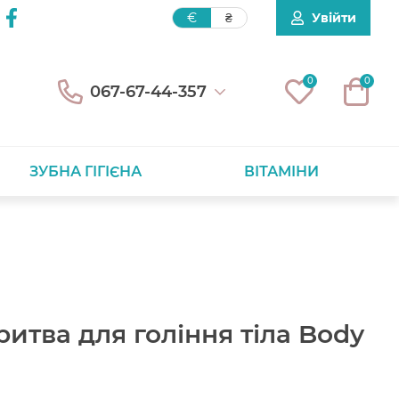
Увійти
€
₴
0
0
067-67-44-357
ЗУБНА ГІГІЄНА
ВІТАМІНИ
итва для гоління тіла Body