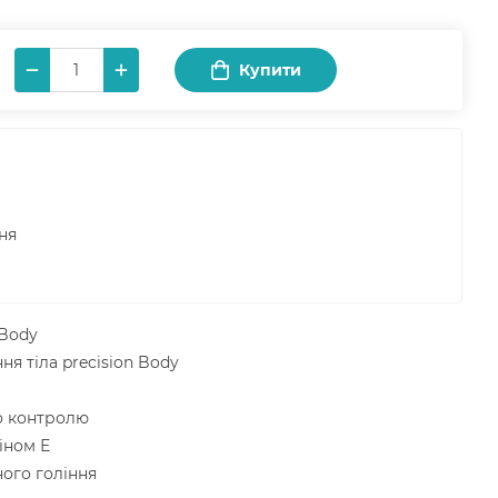
Купити
ня
 Body
я тіла precision Body
о контролю
іном Е
ого гоління