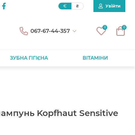
Увійти
€
₴
0
0
067-67-44-357
ЗУБНА ГІГІЄНА
ВІТАМІНИ
ампунь Kopfhaut Sensitive