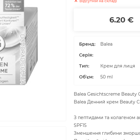
Відсутній на складі
6.20 €
Бренд:
Balea
Серія:
Тип:
Крем для лиця
Об'єм
:
50
ml
Balea Gesichtscreme Beauty 
Balea Денний крем Beauty C
З пептидами та колагеном ак
SPF15
Зменшення глибини зморш