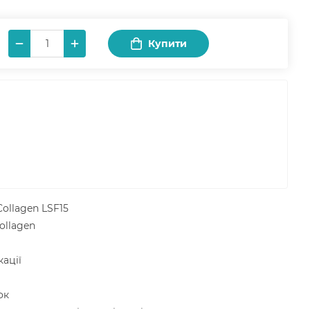
Купити
Collagen LSF15
ollagen
ації
ок