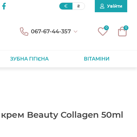
Увійти
€
₴
0
0
067-67-44-357
ЗУБНА ГІГІЄНА
ВІТАМІНИ
крем Beauty Collagen 50ml