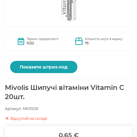
Термін придатності
Кількість штук в ящику
11/22
75
Показати штрих-код
Mivolis Шипучі вітаміни Vitamin C
20шт.
Артикул:
MI011OR
Відсутній на складі
0.65 €