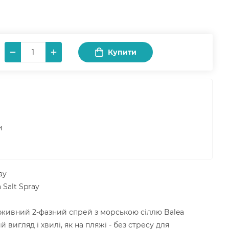
Купити
и
ay
 Salt Spray
поживний 2-фазний спрей з морською сіллю Balea
вигляд і хвилі, як на пляжі - без стресу для