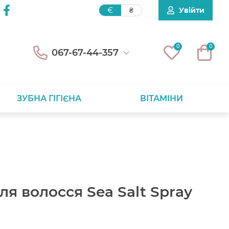
Увійти
€
₴
0
0
067-67-44-357
ЗУБНА ГІГІЄНА
ВІТАМІНИ
ля волосся Sea Salt Spray