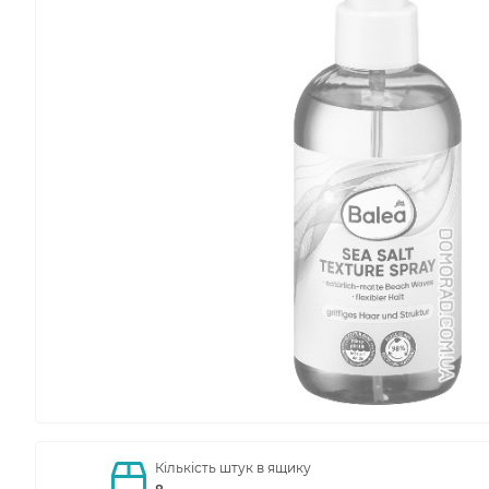
Кількість штук в ящику