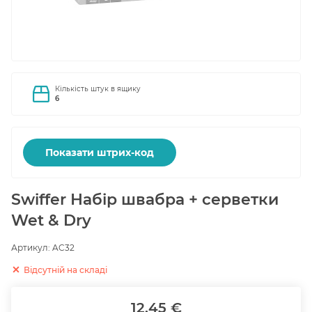
Кількість штук в ящику
6
Показати штрих-код
Swiffer Набір швабра + серветки
Wet & Dry
Артикул:
AC32
Відсутній на складі
12.45 €