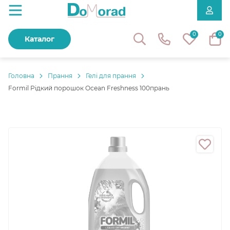
0
0
Каталог
Головнa
Прання
Гелі для прання
Formil Рідкий порошок Ocean Freshness 100прань