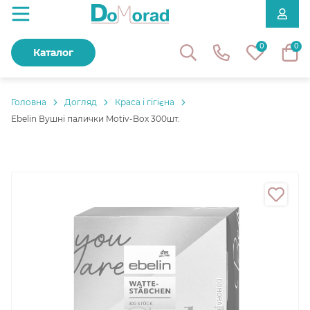
0
0
Каталог
Головнa
Догляд
Краса і гігієна
Ebelin Вушні палички Motiv-Box 300шт.