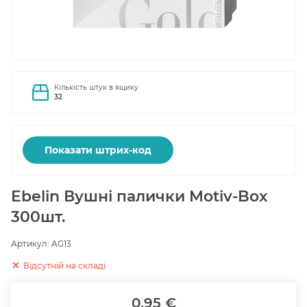
Кількість штук в ящику
32
Показати штрих-код
Ebelin Вушні палички Motiv-Box
300шт.
Артикул:
AG13
Відсутній на складі
0.95 €