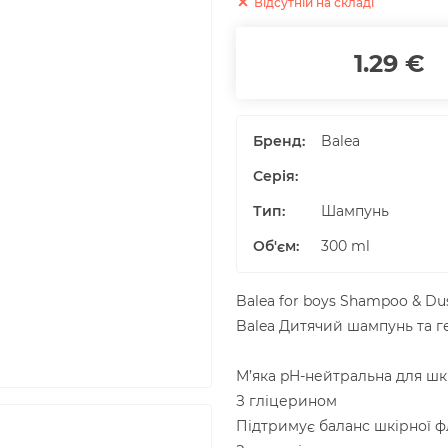
Відсутній на складі
1.29 €
Бренд:
Balea
Серія:
Тип:
Шампунь
Об'єм
:
300
ml
Balea for boys Shampoo & Dus
Balea Дитячий шампунь та ге
М’яка pH-нейтральна для ш
З гліцерином
Підтримує баланс шкірної 