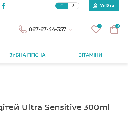
Увійти
€
₴
0
0
067-67-44-357
ЗУБНА ГІГІЄНА
ВІТАМІНИ
дітей Ultra Sensitive 300ml