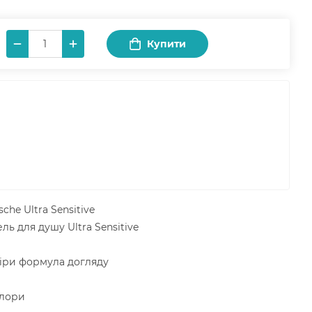
Купити
che Ultra Sensitive
ль для душу Ultra Sensitive
кіри формула догляду
флори