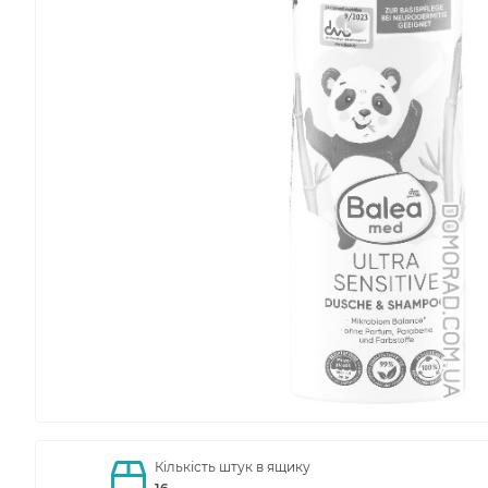
Кількість штук в ящику