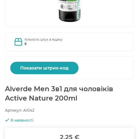
Кількість штук в ящику
8
Показати штрих-код
Alverde Men 3в1 для чоловіків
Active Nature 200ml
Артикул:
AI042
В наявності
2.25 €