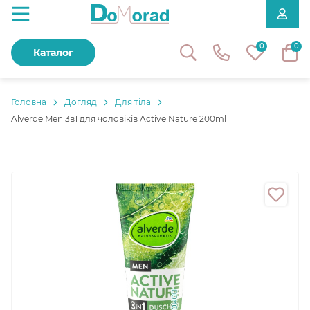
0
0
Каталог
Головнa
Догляд
Для тіла
Alverde Men 3в1 для чоловіків Active Nature 200ml