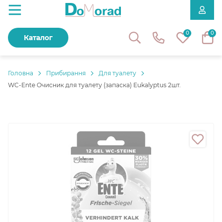
0
0
Каталог
Головнa
Прибирання
Для туалету
WC-Ente Очисник для туалету (запаска) Eukalyptus 2шт.