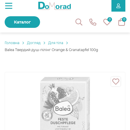
0
0
Каталог
Головнa
Догляд
Для тіла
Balea Твердий душ-пілінг Orange & Granatapfel 100g