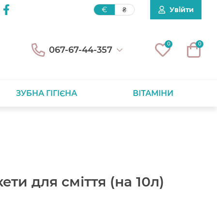
Увійти
€
₴
0
0
067-67-44-357
ЗУБНА ГІГІЄНА
ВІТАМІНИ
ети для сміття (на 10л)