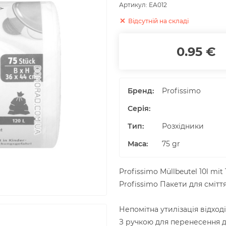
Артикул:
EA012
Відсутній на складі
0.95 €
Бренд:
Profissimo
Серія:
Тип:
Розхідники
Маса
:
75
gr
Profissimo Müllbeutel 10l mit
Profissimo Пакети для смітт
Непомітна утилізація відход
З ручкою для перенесення дл