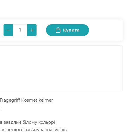
Купити
 Tragegriff Kosmetikeimer
я
ів завдяки білому кольорі
я легкого зав’язування вузлів