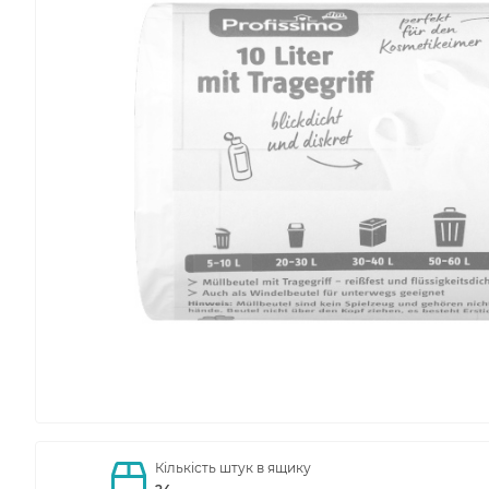
Кількість штук в ящику