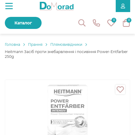
0
0
Каталог
Головнa
Прання
Плямовивідники
Heitmann Засіб проти знебарвлення і посивіння Power-Entfarber
250g