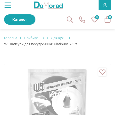
0
0
Каталог
Головнa
Прибирання
Для кухні
W5 Капсули для посудомийки Platinum 37шт.