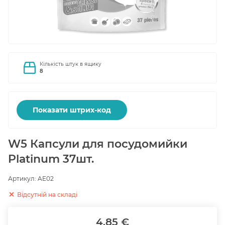
Кількість штук в ящику
8
Показати штрих-код
W5 Капсули для посудомийки
Platinum 37шт.
Артикул:
AE02
Відсутній на складі
4.85 €