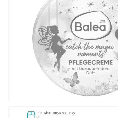
Кількість штук в ящику