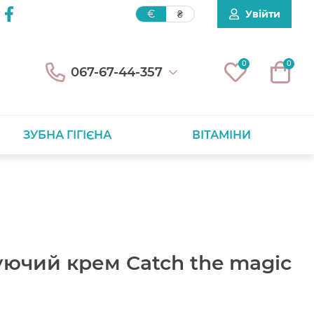
Увійти
€
₴
0
0
067-67-44-357
ЗУБНА ГІГІЄНА
ВІТАМІНИ
уючий крем Catch the magic