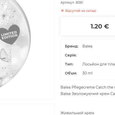
Артикул:
B381
Відсутній на складі
1.20 €
Бренд:
Balea
Серія:
Тип:
Лосьйон для тіла
Об'єм
:
30
ml
Balea Pflegecreme Catch the
Balea Зволожуючий крем Ca
Живильний крем